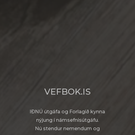
VEFBOK.IS
IÐNÚ útgáfa og Forlagið kynna
nýjung í námsefnisútgáfu.
Nú stendur nemendum og