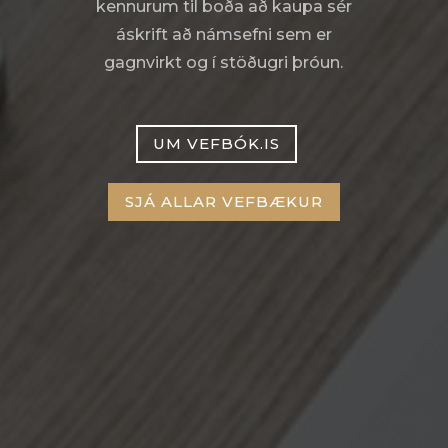
kennurum til boða að kaupa sér
áskrift að námsefni sem er
gagnvirkt og í stöðugri þróun.
UM VEFBÓK.IS
SJÁ ALLAR VEFBÆKUR